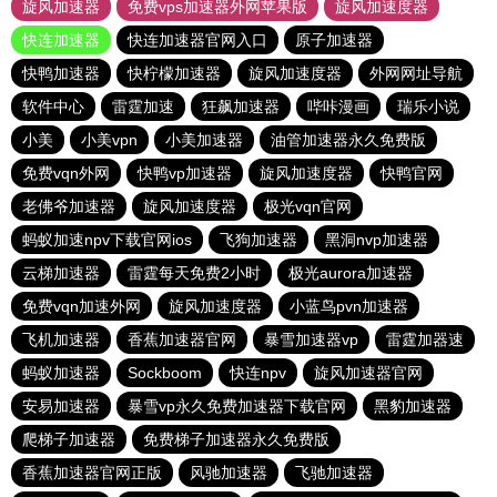
旋风加速器
免费vps加速器外网苹果版
旋风加速度器
快连加速器
快连加速器官网入口
原子加速器
快鸭加速器
快柠檬加速器
旋风加速度器
外网网址导航
软件中心
雷霆加速
狂飙加速器
哔咔漫画
瑞乐小说
小美
小美vpn
小美加速器
油管加速器永久免费版
免费vqn外网
快鸭vp加速器
旋风加速度器
快鸭官网
老佛爷加速器
旋风加速度器
极光vqn官网
蚂蚁加速npv下载官网ios
飞狗加速器
黑洞nvp加速器
云梯加速器
雷霆每天免费2小时
极光aurora加速器
免费vqn加速外网
旋风加速度器
小蓝鸟pvn加速器
飞机加速器
香蕉加速器官网
暴雪加速器vp
雷霆加器速
蚂蚁加速器
Sockboom
快连npv
旋风加速器官网
安易加速器
暴雪vp永久免费加速器下载官网
黑豹加速器
爬梯子加速器
免费梯子加速器永久免费版
香蕉加速器官网正版
风驰加速器
飞驰加速器