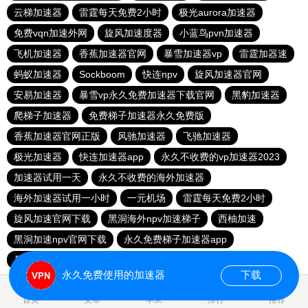
云梯加速器
雷霆每天免费2小时
极光aurora加速器
免费vqn加速外网
旋风加速度器
小蓝鸟pvn加速器
飞机加速器
香蕉加速器官网
暴雪加速器vp
雷霆加器速
蚂蚁加速器
Sockboom
快连npv
旋风加速器官网
安易加速器
暴雪vp永久免费加速器下载官网
黑豹加速器
爬梯子加速器
免费梯子加速器永久免费版
香蕉加速器官网正版
风驰加速器
飞驰加速器
极光加速器
快连加速器app
永久不收费的vp加速器2023
加速器试用一天
永久不收费的海外加速器
海外加速器试用一小时
一元机场
雷霆每天免费2小时
旋风加速官网下载
黑洞海外npv加速梯子
西柚加速
黑洞加速npv官网下载
永久免费梯子加速器app
暴雪加速器
快联加速器
永久免费使用的加速器
下载
0.017689s
首页
安卓
苹果
排行
推荐