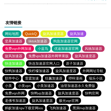
友情链接
网站地图
QuickQ
旋风加速度器
旋风加速
坚果加速器
tiktok加速器
狗急加速器官网
免费vqn外网加速
小蓝鸟
优途加速器官网
风驰加速器
旋风加速器
免费vps加速器外网苹果版
旋风加速度器
快连加速器
快连加速器官网入口
原子加速器
快鸭加速器
快柠檬加速器
旋风加速度器
外网网址导航
软件中心
雷霆加速
狂飙加速器
哔咔漫画
瑞乐小说
小美
小美vpn
小美加速器
油管加速器永久免费版
免费vqn外网
快鸭vp加速器
旋风加速度器
快鸭官网
老佛爷加速器
旋风加速度器
极光vqn官网
蚂蚁加速npv下载官网ios
飞狗加速器
黑洞nvp加速器