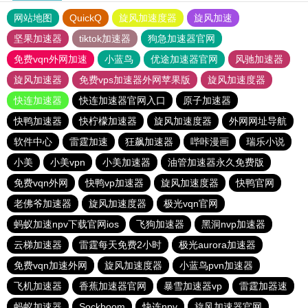
网站地图
QuickQ
旋风加速度器
旋风加速
坚果加速器
tiktok加速器
狗急加速器官网
免费vqn外网加速
小蓝鸟
优途加速器官网
风驰加速器
旋风加速器
免费vps加速器外网苹果版
旋风加速度器
快连加速器
快连加速器官网入口
原子加速器
快鸭加速器
快柠檬加速器
旋风加速度器
外网网址导航
软件中心
雷霆加速
狂飙加速器
哔咔漫画
瑞乐小说
小美
小美vpn
小美加速器
油管加速器永久免费版
免费vqn外网
快鸭vp加速器
旋风加速度器
快鸭官网
老佛爷加速器
旋风加速度器
极光vqn官网
蚂蚁加速npv下载官网ios
飞狗加速器
黑洞nvp加速器
云梯加速器
雷霆每天免费2小时
极光aurora加速器
免费vqn加速外网
旋风加速度器
小蓝鸟pvn加速器
飞机加速器
香蕉加速器官网
暴雪加速器vp
雷霆加器速
蚂蚁加速器
Sockboom
快连npv
旋风加速器官网