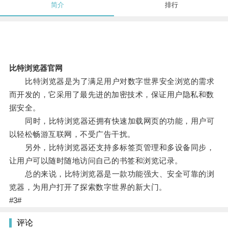
简介
排行
比特浏览器官网
比特浏览器是为了满足用户对数字世界安全浏览的需求
而开发的，它采用了最先进的加密技术，保证用户隐私和数
据安全。
同时，比特浏览器还拥有快速加载网页的功能，用户可
以轻松畅游互联网，不受广告干扰。
另外，比特浏览器还支持多标签页管理和多设备同步，
让用户可以随时随地访问自己的书签和浏览记录。
总的来说，比特浏览器是一款功能强大、安全可靠的浏
览器，为用户打开了探索数字世界的新大门。
#3#
评论