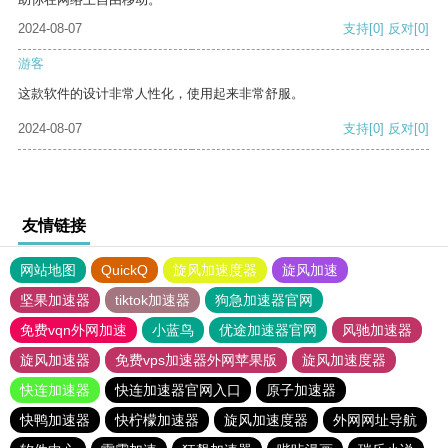
2024-08-07
支持
[0]
反对
[0]
游客
这款软件的设计非常人性化，使用起来非常舒服。
2024-08-07
支持
[0]
反对
[0]
友情链接
网站地图
QuickQ
旋风加速度器
旋风加速
坚果加速器
tiktok加速器
狗急加速器官网
免费vqn外网加速
小蓝鸟
优途加速器官网
风驰加速器
旋风加速器
免费vps加速器外网苹果版
旋风加速度器
快连加速器
快连加速器官网入口
原子加速器
快鸭加速器
快柠檬加速器
旋风加速度器
外网网址导航