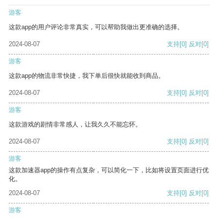
游客
这款app的用户评论非常真实，可以帮助我做出更准确的选择。
2024-08-07
支持
[0]
反对
[0]
游客
这款app的物流非常快捷，我下单后很快就能收到商品。
2024-08-07
支持
[0]
反对
[0]
游客
这款游戏的剧情非常感人，让我久久不能忘怀。
2024-08-07
支持
[0]
反对
[0]
游客
这款加速器app的操作有点复杂，可以简化一下，比如将设置页面进行优
化。
2024-08-07
支持
[0]
反对
[0]
游客