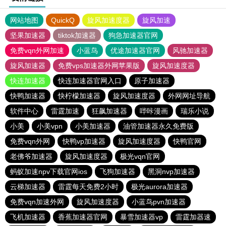
网站地图
QuickQ
旋风加速度器
旋风加速
坚果加速器
tiktok加速器
狗急加速器官网
免费vqn外网加速
小蓝鸟
优途加速器官网
风驰加速器
旋风加速器
免费vps加速器外网苹果版
旋风加速度器
快连加速器
快连加速器官网入口
原子加速器
快鸭加速器
快柠檬加速器
旋风加速度器
外网网址导航
软件中心
雷霆加速
狂飙加速器
哔咔漫画
瑞乐小说
小美
小美vpn
小美加速器
油管加速器永久免费版
免费vqn外网
快鸭vp加速器
旋风加速度器
快鸭官网
老佛爷加速器
旋风加速度器
极光vqn官网
蚂蚁加速npv下载官网ios
飞狗加速器
黑洞nvp加速器
云梯加速器
雷霆每天免费2小时
极光aurora加速器
免费vqn加速外网
旋风加速度器
小蓝鸟pvn加速器
飞机加速器
香蕉加速器官网
暴雪加速器vp
雷霆加器速