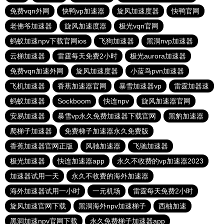
免费vqn外网
快鸭vp加速器
旋风加速度器
快鸭官网
老佛爷加速器
旋风加速度器
极光vqn官网
蚂蚁加速npv下载官网ios
飞狗加速器
黑洞nvp加速器
云梯加速器
雷霆每天免费2小时
极光aurora加速器
免费vqn加速外网
旋风加速度器
小蓝鸟pvn加速器
飞机加速器
香蕉加速器官网
暴雪加速器vp
雷霆加器速
蚂蚁加速器
Sockboom
快连npv
旋风加速器官网
安易加速器
暴雪vp永久免费加速器下载官网
黑豹加速器
爬梯子加速器
免费梯子加速器永久免费版
香蕉加速器官网正版
风驰加速器
飞驰加速器
极光加速器
快连加速器app
永久不收费的vp加速器2023
加速器试用一天
永久不收费的海外加速器
海外加速器试用一小时
一元机场
雷霆每天免费2小时
旋风加速官网下载
黑洞海外npv加速梯子
西柚加速
黑洞加速npv官网下载
永久免费梯子加速器app