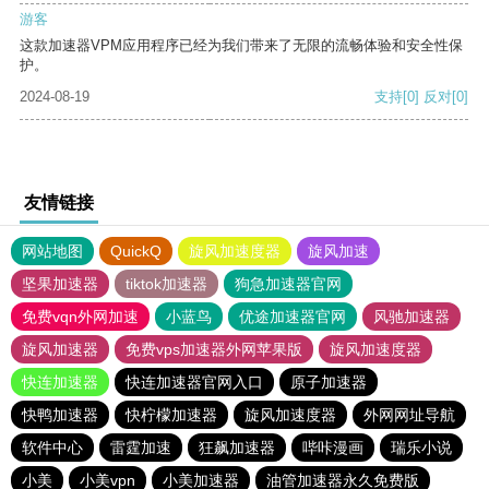
游客
这款加速器VPM应用程序已经为我们带来了无限的流畅体验和安全性保
护。
2024-08-19
支持
[0]
反对
[0]
友情链接
网站地图
QuickQ
旋风加速度器
旋风加速
坚果加速器
tiktok加速器
狗急加速器官网
免费vqn外网加速
小蓝鸟
优途加速器官网
风驰加速器
旋风加速器
免费vps加速器外网苹果版
旋风加速度器
快连加速器
快连加速器官网入口
原子加速器
快鸭加速器
快柠檬加速器
旋风加速度器
外网网址导航
软件中心
雷霆加速
狂飙加速器
哔咔漫画
瑞乐小说
小美
小美vpn
小美加速器
油管加速器永久免费版