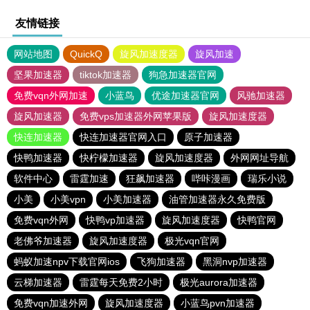
友情链接
网站地图
QuickQ
旋风加速度器
旋风加速
坚果加速器
tiktok加速器
狗急加速器官网
免费vqn外网加速
小蓝鸟
优途加速器官网
风驰加速器
旋风加速器
免费vps加速器外网苹果版
旋风加速度器
快连加速器
快连加速器官网入口
原子加速器
快鸭加速器
快柠檬加速器
旋风加速度器
外网网址导航
软件中心
雷霆加速
狂飙加速器
哔咔漫画
瑞乐小说
小美
小美vpn
小美加速器
油管加速器永久免费版
免费vqn外网
快鸭vp加速器
旋风加速度器
快鸭官网
老佛爷加速器
旋风加速度器
极光vqn官网
蚂蚁加速npv下载官网ios
飞狗加速器
黑洞nvp加速器
云梯加速器
雷霆每天免费2小时
极光aurora加速器
免费vqn加速外网
旋风加速度器
小蓝鸟pvn加速器