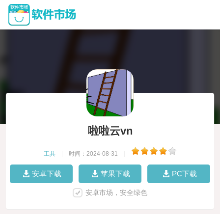
啦啦云vn
工具
|
时间：2024-08-31
|
安卓下载
苹果下载
PC下载
安卓市场，安全绿色