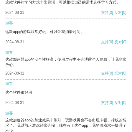
这款软件的学习方式非常灵活，可以根据自己的需求选择学习方式。
2024-08-31
支持
[0]
反对
[0]
游客
这款app的游戏非常好玩，可以让我消磨时间。
2024-08-31
支持
[0]
反对
[0]
游客
这款加速器app的安全性很高，使用过程中不会泄露个人信息，让我非常
放心。
2024-08-31
支持
[0]
反对
[0]
游客
这个软件很好用
2024-08-31
支持
[0]
反对
[0]
游客
这款加速器app的加速效果非常好，玩游戏再也不会出现卡顿、掉线的情
况了。我以前玩游戏经常会输，现在有了这个app，我的游戏水平提升了
不少。