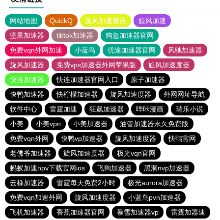
网站地图
QuickQ
旋风加速度器
旋风加速
坚果加速器
tiktok加速器
狗急加速器官网
免费vqn外网加速
小蓝鸟
优途加速器官网
风驰加速器
旋风加速器
免费vps加速器外网苹果版
旋风加速度器
快连加速器
快连加速器官网入口
原子加速器
快鸭加速器
快柠檬加速器
旋风加速度器
外网网址导航
软件中心
雷霆加速
狂飙加速器
哔咔漫画
瑞乐小说
小美
小美vpn
小美加速器
油管加速器永久免费版
免费vqn外网
快鸭vp加速器
旋风加速度器
快鸭官网
老佛爷加速器
旋风加速度器
极光vqn官网
蚂蚁加速npv下载官网ios
飞狗加速器
黑洞nvp加速器
云梯加速器
雷霆每天免费2小时
极光aurora加速器
免费vqn加速外网
旋风加速度器
小蓝鸟pvn加速器
飞机加速器
香蕉加速器官网
暴雪加速器vp
雷霆加器速