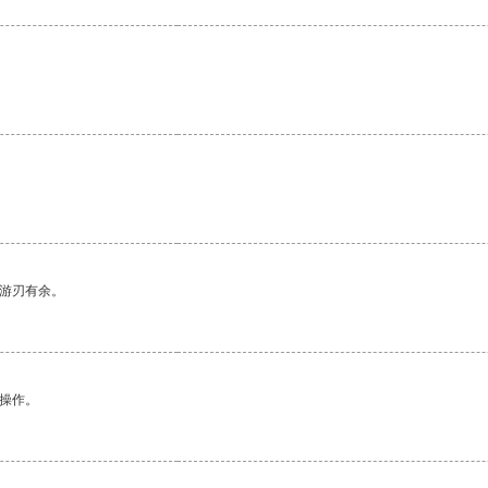
中游刃有余。
悉操作。