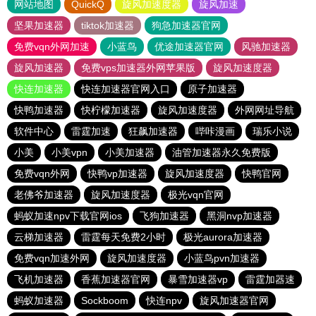
网站地图
QuickQ
旋风加速度器
旋风加速
坚果加速器
tiktok加速器
狗急加速器官网
免费vqn外网加速
小蓝鸟
优途加速器官网
风驰加速器
旋风加速器
免费vps加速器外网苹果版
旋风加速度器
快连加速器
快连加速器官网入口
原子加速器
快鸭加速器
快柠檬加速器
旋风加速度器
外网网址导航
软件中心
雷霆加速
狂飙加速器
哔咔漫画
瑞乐小说
小美
小美vpn
小美加速器
油管加速器永久免费版
免费vqn外网
快鸭vp加速器
旋风加速度器
快鸭官网
老佛爷加速器
旋风加速度器
极光vqn官网
蚂蚁加速npv下载官网ios
飞狗加速器
黑洞nvp加速器
云梯加速器
雷霆每天免费2小时
极光aurora加速器
免费vqn加速外网
旋风加速度器
小蓝鸟pvn加速器
飞机加速器
香蕉加速器官网
暴雪加速器vp
雷霆加器速
蚂蚁加速器
Sockboom
快连npv
旋风加速器官网