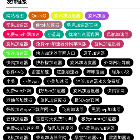
友情链接
网站地图
QuickQ
旋风加速度器
旋风加速
坚果加速器
tiktok加速器
狗急加速器官网
免费vqn外网加速
小蓝鸟
优途加速器官网
风驰加速器
旋风加速器
免费vps加速器外网苹果版
旋风加速度器
快连加速器
快连加速器官网入口
原子加速器
快鸭加速器
快柠檬加速器
旋风加速度器
外网网址导航
软件中心
雷霆加速
狂飙加速器
哔咔漫画
瑞乐小说
小美
小美vpn
小美加速器
油管加速器永久免费版
免费vqn外网
快鸭vp加速器
旋风加速度器
快鸭官网
老佛爷加速器
旋风加速度器
极光vqn官网
蚂蚁加速npv下载官网ios
飞狗加速器
黑洞nvp加速器
云梯加速器
雷霆每天免费2小时
极光aurora加速器
免费vqn加速外网
旋风加速度器
小蓝鸟pvn加速器
飞机加速器
香蕉加速器官网
暴雪加速器vp
雷霆加器速