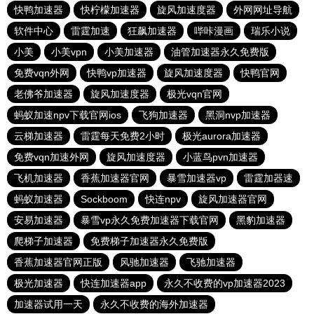
快鸭加速器
快柠檬加速器
旋风加速度器
外网网址导航
软件中心
雷霆加速
狂飙加速器
哔咔漫画
瑞乐小说
小美
小美vpn
小美加速器
油管加速器永久免费版
免费vqn外网
快鸭vp加速器
旋风加速度器
快鸭官网
老佛爷加速器
旋风加速度器
极光vqn官网
蚂蚁加速npv下载官网ios
飞狗加速器
黑洞nvp加速器
云梯加速器
雷霆每天免费2小时
极光aurora加速器
免费vqn加速外网
旋风加速度器
小蓝鸟pvn加速器
飞机加速器
香蕉加速器官网
暴雪加速器vp
雷霆加器速
蚂蚁加速器
Sockboom
快连npv
旋风加速器官网
安易加速器
暴雪vp永久免费加速器下载官网
黑豹加速器
爬梯子加速器
免费梯子加速器永久免费版
香蕉加速器官网正版
风驰加速器
飞驰加速器
极光加速器
快连加速器app
永久不收费的vp加速器2023
加速器试用一天
永久不收费的海外加速器