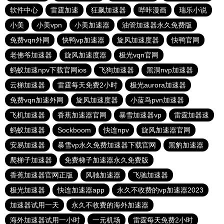
软件中心
雷霆加速
狂飙加速器
哔咔漫画
瑞乐小说
小美
小美vpn
小美加速器
油管加速器永久免费版
免费vqn外网
快鸭vp加速器
旋风加速度器
快鸭官网
老佛爷加速器
旋风加速度器
极光vqn官网
蚂蚁加速npv下载官网ios
飞狗加速器
黑洞nvp加速器
云梯加速器
雷霆每天免费2小时
极光aurora加速器
免费vqn加速外网
旋风加速度器
小蓝鸟pvn加速器
飞机加速器
香蕉加速器官网
暴雪加速器vp
雷霆加器速
蚂蚁加速器
Sockboom
快连npv
旋风加速器官网
安易加速器
暴雪vp永久免费加速器下载官网
黑豹加速器
爬梯子加速器
免费梯子加速器永久免费版
香蕉加速器官网正版
风驰加速器
飞驰加速器
极光加速器
快连加速器app
永久不收费的vp加速器2023
加速器试用一天
永久不收费的海外加速器
海外加速器试用一小时
一元机场
雷霆每天免费2小时