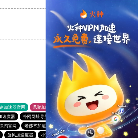
支持
[0]
反对
[0]
支持
[0]
反对
[0]
支持
[0]
反对
[0]
途加速器官网
风驰加速器
旋风加速器
加速度器
外网网址导航
软件中心
雷霆加速
狂飙加速器
快鸭官网
老佛爷加速器
旋风加速度器
极光vqn官网
旋风加速度器
小蓝鸟pvn加速器
飞机加速器