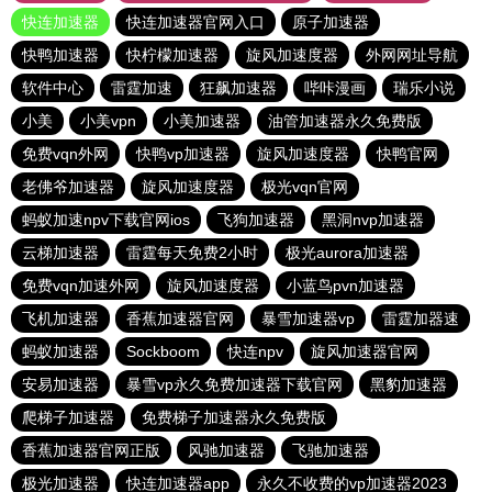
快连加速器
快连加速器官网入口
原子加速器
快鸭加速器
快柠檬加速器
旋风加速度器
外网网址导航
软件中心
雷霆加速
狂飙加速器
哔咔漫画
瑞乐小说
小美
小美vpn
小美加速器
油管加速器永久免费版
免费vqn外网
快鸭vp加速器
旋风加速度器
快鸭官网
老佛爷加速器
旋风加速度器
极光vqn官网
蚂蚁加速npv下载官网ios
飞狗加速器
黑洞nvp加速器
云梯加速器
雷霆每天免费2小时
极光aurora加速器
免费vqn加速外网
旋风加速度器
小蓝鸟pvn加速器
飞机加速器
香蕉加速器官网
暴雪加速器vp
雷霆加器速
蚂蚁加速器
Sockboom
快连npv
旋风加速器官网
安易加速器
暴雪vp永久免费加速器下载官网
黑豹加速器
爬梯子加速器
免费梯子加速器永久免费版
香蕉加速器官网正版
风驰加速器
飞驰加速器
极光加速器
快连加速器app
永久不收费的vp加速器2023