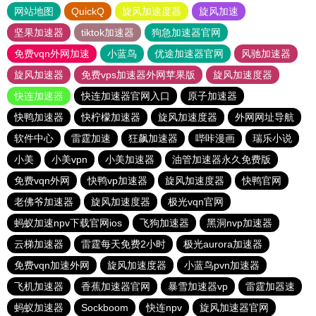
网站地图
QuickQ
旋风加速度器
旋风加速
坚果加速器
tiktok加速器
狗急加速器官网
免费vqn外网加速
小蓝鸟
优途加速器官网
风驰加速器
旋风加速器
免费vps加速器外网苹果版
旋风加速度器
快连加速器
快连加速器官网入口
原子加速器
快鸭加速器
快柠檬加速器
旋风加速度器
外网网址导航
软件中心
雷霆加速
狂飙加速器
哔咔漫画
瑞乐小说
小美
小美vpn
小美加速器
油管加速器永久免费版
免费vqn外网
快鸭vp加速器
旋风加速度器
快鸭官网
老佛爷加速器
旋风加速度器
极光vqn官网
蚂蚁加速npv下载官网ios
飞狗加速器
黑洞nvp加速器
云梯加速器
雷霆每天免费2小时
极光aurora加速器
免费vqn加速外网
旋风加速度器
小蓝鸟pvn加速器
飞机加速器
香蕉加速器官网
暴雪加速器vp
雷霆加器速
蚂蚁加速器
Sockboom
快连npv
旋风加速器官网