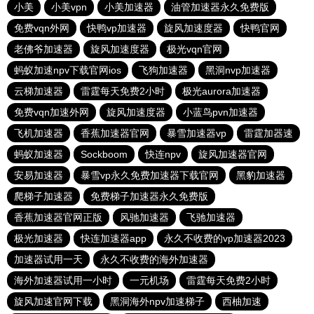
小美
小美vpn
小美加速器
油管加速器永久免费版
免费vqn外网
快鸭vp加速器
旋风加速度器
快鸭官网
老佛爷加速器
旋风加速度器
极光vqn官网
蚂蚁加速npv下载官网ios
飞狗加速器
黑洞nvp加速器
云梯加速器
雷霆每天免费2小时
极光aurora加速器
免费vqn加速外网
旋风加速度器
小蓝鸟pvn加速器
飞机加速器
香蕉加速器官网
暴雪加速器vp
雷霆加器速
蚂蚁加速器
Sockboom
快连npv
旋风加速器官网
安易加速器
暴雪vp永久免费加速器下载官网
黑豹加速器
爬梯子加速器
免费梯子加速器永久免费版
香蕉加速器官网正版
风驰加速器
飞驰加速器
极光加速器
快连加速器app
永久不收费的vp加速器2023
加速器试用一天
永久不收费的海外加速器
海外加速器试用一小时
一元机场
雷霆每天免费2小时
旋风加速官网下载
黑洞海外npv加速梯子
西柚加速