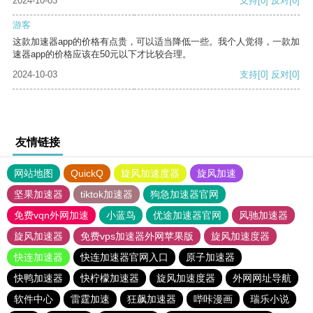
2024-10-03
支持
[0]
反对
[0]
游客
这款加速器app的价格有点贵，可以适当降低一些。我个人觉得，一款加
速器app的价格应该在50元以下才比较合理。
2024-10-03
支持
[0]
反对
[0]
友情链接
网站地图
QuickQ
旋风加速度器
旋风加速
坚果加速器
tiktok加速器
狗急加速器官网
免费vqn外网加速
小蓝鸟
优途加速器官网
风驰加速器
旋风加速器
免费vps加速器外网苹果版
旋风加速度器
快连加速器
快连加速器官网入口
原子加速器
快鸭加速器
快柠檬加速器
旋风加速度器
外网网址导航
软件中心
雷霆加速
狂飙加速器
哔咔漫画
瑞乐小说