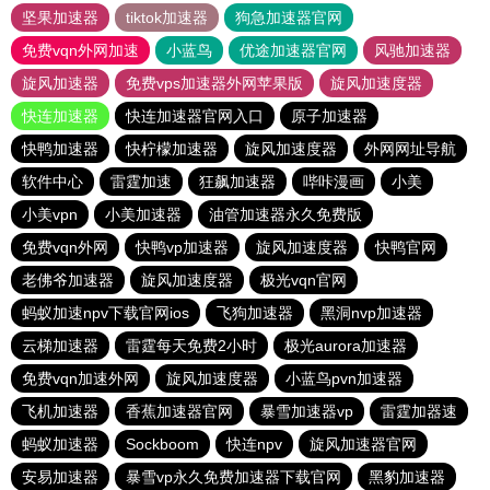
坚果加速器
tiktok加速器
狗急加速器官网
免费vqn外网加速
小蓝鸟
优途加速器官网
风驰加速器
旋风加速器
免费vps加速器外网苹果版
旋风加速度器
快连加速器
快连加速器官网入口
原子加速器
快鸭加速器
快柠檬加速器
旋风加速度器
外网网址导航
软件中心
雷霆加速
狂飙加速器
哔咔漫画
小美
小美vpn
小美加速器
油管加速器永久免费版
免费vqn外网
快鸭vp加速器
旋风加速度器
快鸭官网
老佛爷加速器
旋风加速度器
极光vqn官网
蚂蚁加速npv下载官网ios
飞狗加速器
黑洞nvp加速器
云梯加速器
雷霆每天免费2小时
极光aurora加速器
免费vqn加速外网
旋风加速度器
小蓝鸟pvn加速器
飞机加速器
香蕉加速器官网
暴雪加速器vp
雷霆加器速
蚂蚁加速器
Sockboom
快连npv
旋风加速器官网
安易加速器
暴雪vp永久免费加速器下载官网
黑豹加速器