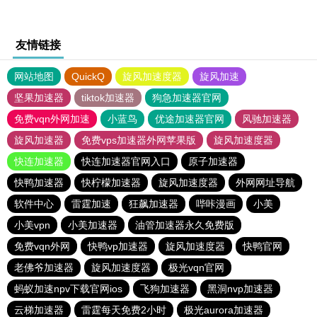
友情链接
网站地图
QuickQ
旋风加速度器
旋风加速
坚果加速器
tiktok加速器
狗急加速器官网
免费vqn外网加速
小蓝鸟
优途加速器官网
风驰加速器
旋风加速器
免费vps加速器外网苹果版
旋风加速度器
快连加速器
快连加速器官网入口
原子加速器
快鸭加速器
快柠檬加速器
旋风加速度器
外网网址导航
软件中心
雷霆加速
狂飙加速器
哔咔漫画
小美
小美vpn
小美加速器
油管加速器永久免费版
免费vqn外网
快鸭vp加速器
旋风加速度器
快鸭官网
老佛爷加速器
旋风加速度器
极光vqn官网
蚂蚁加速npv下载官网ios
飞狗加速器
黑洞nvp加速器
云梯加速器
雷霆每天免费2小时
极光aurora加速器