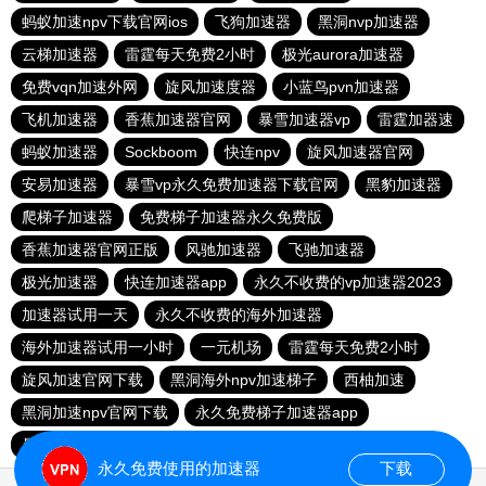
蚂蚁加速npv下载官网ios
飞狗加速器
黑洞nvp加速器
云梯加速器
雷霆每天免费2小时
极光aurora加速器
免费vqn加速外网
旋风加速度器
小蓝鸟pvn加速器
飞机加速器
香蕉加速器官网
暴雪加速器vp
雷霆加器速
蚂蚁加速器
Sockboom
快连npv
旋风加速器官网
安易加速器
暴雪vp永久免费加速器下载官网
黑豹加速器
爬梯子加速器
免费梯子加速器永久免费版
香蕉加速器官网正版
风驰加速器
飞驰加速器
极光加速器
快连加速器app
永久不收费的vp加速器2023
加速器试用一天
永久不收费的海外加速器
海外加速器试用一小时
一元机场
雷霆每天免费2小时
旋风加速官网下载
黑洞海外npv加速梯子
西柚加速
黑洞加速npv官网下载
永久免费梯子加速器app
暴雪加速器
快联加速器
永久免费使用的加速器
下载