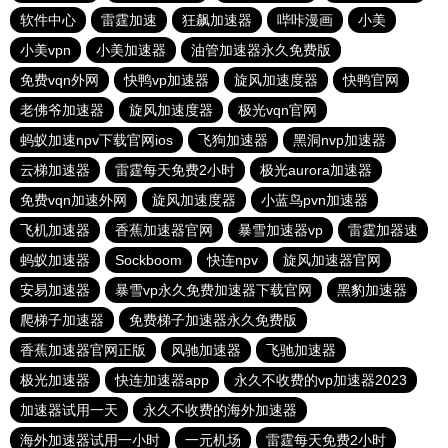
软件中心
雷霆加速
狂飙加速器
哔咔漫画
小美
小美vpn
小美加速器
油管加速器永久免费版
免费vqn外网
快鸭vp加速器
旋风加速度器
快鸭官网
老佛爷加速器
旋风加速度器
极光vqn官网
蚂蚁加速npv下载官网ios
飞狗加速器
黑洞nvp加速器
云梯加速器
雷霆每天免费2小时
极光aurora加速器
免费vqn加速外网
旋风加速度器
小蓝鸟pvn加速器
飞机加速器
香蕉加速器官网
暴雪加速器vp
雷霆加器速
蚂蚁加速器
Sockboom
快连npv
旋风加速器官网
安易加速器
暴雪vp永久免费加速器下载官网
黑豹加速器
爬梯子加速器
免费梯子加速器永久免费版
香蕉加速器官网正版
风驰加速器
飞驰加速器
极光加速器
快连加速器app
永久不收费的vp加速器2023
加速器试用一天
永久不收费的海外加速器
海外加速器试用一小时
一元机场
雷霆每天免费2小时