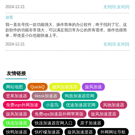
2024-12-21
支持
[0]
反对
[0]
游客
我一直在寻找一款功能强大、操作简单的办公软件，终于找到了它。这
款软件的功能非常强大，可以满足我日常办公的所有需求。操作也很简
单，即使是小白也能快速上手。
2024-12-21
支持
[0]
反对
[0]
友情链接
网站地图
QuickQ
旋风加速度器
旋风加速
坚果加速器
tiktok加速器
狗急加速器官网
免费vqn外网加速
小蓝鸟
优途加速器官网
风驰加速器
旋风加速器
免费vps加速器外网苹果版
旋风加速度器
快连加速器
快连加速器官网入口
原子加速器
快鸭加速器
快柠檬加速器
旋风加速度器
外网网址导航