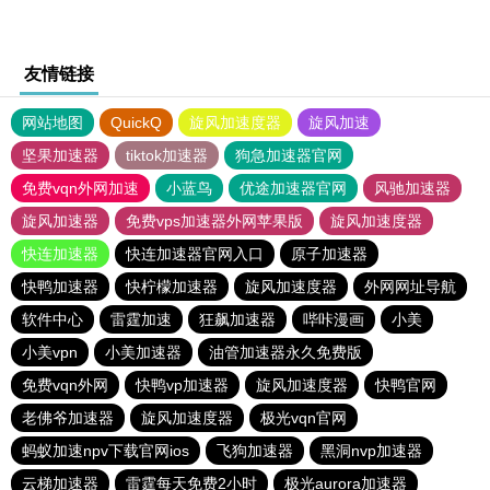
友情链接
网站地图
QuickQ
旋风加速度器
旋风加速
坚果加速器
tiktok加速器
狗急加速器官网
免费vqn外网加速
小蓝鸟
优途加速器官网
风驰加速器
旋风加速器
免费vps加速器外网苹果版
旋风加速度器
快连加速器
快连加速器官网入口
原子加速器
快鸭加速器
快柠檬加速器
旋风加速度器
外网网址导航
软件中心
雷霆加速
狂飙加速器
哔咔漫画
小美
小美vpn
小美加速器
油管加速器永久免费版
免费vqn外网
快鸭vp加速器
旋风加速度器
快鸭官网
老佛爷加速器
旋风加速度器
极光vqn官网
蚂蚁加速npv下载官网ios
飞狗加速器
黑洞nvp加速器
云梯加速器
雷霆每天免费2小时
极光aurora加速器