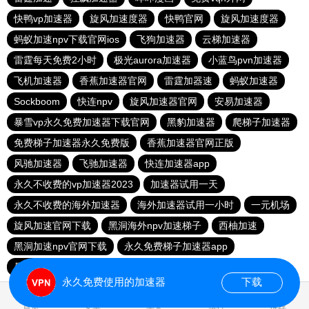
快鸭vp加速器
旋风加速度器
快鸭官网
旋风加速度器
蚂蚁加速npv下载官网ios
飞狗加速器
云梯加速器
雷霆每天免费2小时
极光aurora加速器
小蓝鸟pvn加速器
飞机加速器
香蕉加速器官网
雷霆加器速
蚂蚁加速器
Sockboom
快连npv
旋风加速器官网
安易加速器
暴雪vp永久免费加速器下载官网
黑豹加速器
爬梯子加速器
免费梯子加速器永久免费版
香蕉加速器官网正版
风驰加速器
飞驰加速器
快连加速器app
永久不收费的vp加速器2023
加速器试用一天
永久不收费的海外加速器
海外加速器试用一小时
一元机场
旋风加速官网下载
黑洞海外npv加速梯子
西柚加速
黑洞加速npv官网下载
永久免费梯子加速器app
暴雪加速器
快联加速器
永久免费使用的加速器
下载
首页
安卓
苹果
排行
推荐