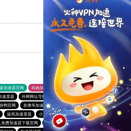
支持
[0]
反对
[0]
支持
[0]
反对
[0]
途加速器官网
风驰加速器
旋风加速器
加速度器
外网网址导航
软件中心
雷霆加速
狂飙加速器
快鸭官网
老佛爷加速器
旋风加速度器
极光vqn官网
旋风加速度器
小蓝鸟pvn加速器
飞机加速器
久免费加速器下载官网
黑豹加速器
爬梯子加速器