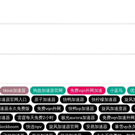
。
tiktok加速器
狗急加速器官网
免费vqn外网加速
小蓝鸟
优
加速器官网入口
原子加速器
快鸭加速器
快柠檬加速器
旋风
速器永久免费版
免费vqn外网
快鸭vp加速器
旋风加速度器
加速器
雷霆每天免费2小时
极光aurora加速器
免费vqn加速外网
Sockboom
快连npv
旋风加速器官网
安易加速器
暴雪vp永