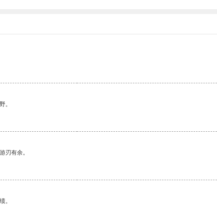
野。
中游刃有余。
绩。