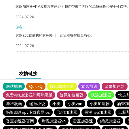
这款加速器VPM应用程序已经为我们带来了无限的流畅体验和安全性保护
2024-07-26
游客
这款app就像我的财务顾问，让我能够省钱又省心。
2024-07-26
友情链接
网站地图
QuickQ
旋风加速度器
旋风加速
坚果加速器
免费vps加速器外网苹果版
旋风加速度器
快连加速器
快连
哔咔漫画
瑞乐小说
小美
小美vpn
小美加速器
油管加
蚂蚁加速npv下载官网ios
飞狗加速器
黑洞nvp加速器
云梯
香蕉加速器官网
暴雪加速器vp
雷霆加器速
蚂蚁加速器