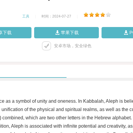
工具
|
时间：2024-07-27
|
卓下载
苹果下载
安卓市场，安全绿色
ce as a symbol of unity and oneness. In Kabbalah, Aleph is believ
he unification of the physical and spiritual realms, as well as t
on, Aleph is associated with infinite potential and creativity, as i