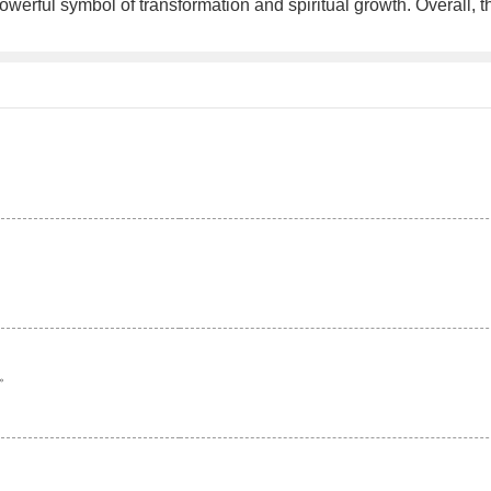
powerful symbol of transformation and spiritual growth. Overall, t
。
。