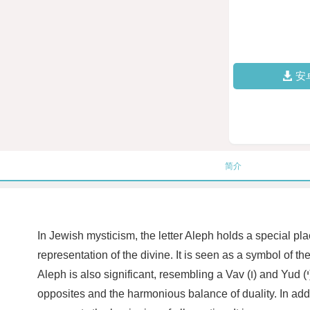
安
简介
In Jewish mysticism, the letter Aleph holds a special pla
representation of the divine. It is seen as a symbol of t
Aleph is also significant, resembling a Vav (ו) and Yud (י) combined, which are two other letters in the Hebrew alphabet. This blending of two letters represents the merging of
opposites and the harmonious balance of duality. In additi