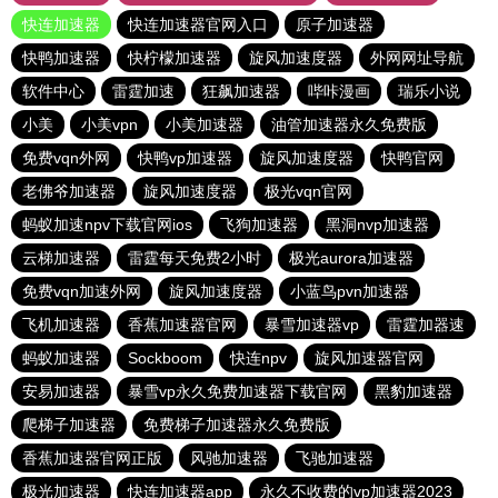
快连加速器
快连加速器官网入口
原子加速器
快鸭加速器
快柠檬加速器
旋风加速度器
外网网址导航
软件中心
雷霆加速
狂飙加速器
哔咔漫画
瑞乐小说
小美
小美vpn
小美加速器
油管加速器永久免费版
免费vqn外网
快鸭vp加速器
旋风加速度器
快鸭官网
老佛爷加速器
旋风加速度器
极光vqn官网
蚂蚁加速npv下载官网ios
飞狗加速器
黑洞nvp加速器
云梯加速器
雷霆每天免费2小时
极光aurora加速器
免费vqn加速外网
旋风加速度器
小蓝鸟pvn加速器
飞机加速器
香蕉加速器官网
暴雪加速器vp
雷霆加器速
蚂蚁加速器
Sockboom
快连npv
旋风加速器官网
安易加速器
暴雪vp永久免费加速器下载官网
黑豹加速器
爬梯子加速器
免费梯子加速器永久免费版
香蕉加速器官网正版
风驰加速器
飞驰加速器
极光加速器
快连加速器app
永久不收费的vp加速器2023