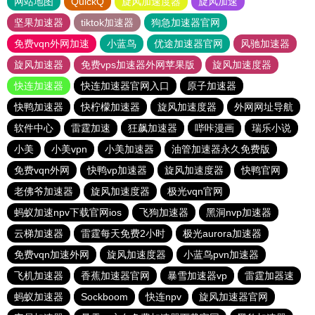
网站地图
QuickQ
旋风加速度器
旋风加速
坚果加速器
tiktok加速器
狗急加速器官网
免费vqn外网加速
小蓝鸟
优途加速器官网
风驰加速器
旋风加速器
免费vps加速器外网苹果版
旋风加速度器
快连加速器
快连加速器官网入口
原子加速器
快鸭加速器
快柠檬加速器
旋风加速度器
外网网址导航
软件中心
雷霆加速
狂飙加速器
哔咔漫画
瑞乐小说
小美
小美vpn
小美加速器
油管加速器永久免费版
免费vqn外网
快鸭vp加速器
旋风加速度器
快鸭官网
老佛爷加速器
旋风加速度器
极光vqn官网
蚂蚁加速npv下载官网ios
飞狗加速器
黑洞nvp加速器
云梯加速器
雷霆每天免费2小时
极光aurora加速器
免费vqn加速外网
旋风加速度器
小蓝鸟pvn加速器
飞机加速器
香蕉加速器官网
暴雪加速器vp
雷霆加器速
蚂蚁加速器
Sockboom
快连npv
旋风加速器官网