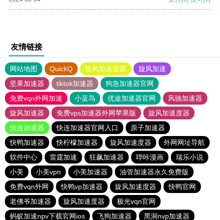
友情链接
网站地图
QuickQ
旋风加速度器
旋风加速
坚果加速器
tiktok加速器
狗急加速器官网
免费vqn外网加速
小蓝鸟
优途加速器官网
风驰加速器
旋风加速器
免费vps加速器外网苹果版
旋风加速度器
快连加速器
快连加速器官网入口
原子加速器
快鸭加速器
快柠檬加速器
旋风加速度器
外网网址导航
软件中心
雷霆加速
狂飙加速器
哔咔漫画
瑞乐小说
小美
小美vpn
小美加速器
油管加速器永久免费版
免费vqn外网
快鸭vp加速器
旋风加速度器
快鸭官网
老佛爷加速器
旋风加速度器
极光vqn官网
蚂蚁加速npv下载官网ios
飞狗加速器
黑洞nvp加速器