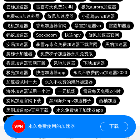
云梯加速器
雷霆每天免费2小时
极光aurora加速器
免费vqn加速外网
旋风加速度器
小蓝鸟pvn加速器
飞机加速器
香蕉加速器官网
暴雪加速器vp
雷霆加器速
蚂蚁加速器
Sockboom
快连npv
旋风加速器官网
安易加速器
暴雪vp永久免费加速器下载官网
黑豹加速器
爬梯子加速器
免费梯子加速器永久免费版
香蕉加速器官网正版
风驰加速器
飞驰加速器
极光加速器
快连加速器app
永久不收费的vp加速器2023
加速器试用一天
永久不收费的海外加速器
海外加速器试用一小时
一元机场
雷霆每天免费2小时
旋风加速官网下载
黑洞海外npv加速梯子
西柚加速
黑洞加速npv官网下载
永久免费梯子加速器app
暴雪加速器
快联加速器
永久免费使用的加速器
下载
0.017474s
首页
安卓
苹果
排行
推荐