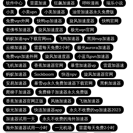
软件中心
雷霆加速
狂飙加速器
哔咔漫画
瑞乐小说
小美
小美vpn
小美加速器
油管加速器永久免费版
免费vqn外网
快鸭vp加速器
旋风加速度器
快鸭官网
老佛爷加速器
旋风加速度器
极光vqn官网
蚂蚁加速npv下载官网ios
飞狗加速器
黑洞nvp加速器
云梯加速器
雷霆每天免费2小时
极光aurora加速器
免费vqn加速外网
旋风加速度器
小蓝鸟pvn加速器
飞机加速器
香蕉加速器官网
暴雪加速器vp
雷霆加器速
蚂蚁加速器
Sockboom
快连npv
旋风加速器官网
安易加速器
暴雪vp永久免费加速器下载官网
黑豹加速器
爬梯子加速器
免费梯子加速器永久免费版
香蕉加速器官网正版
风驰加速器
飞驰加速器
极光加速器
快连加速器app
永久不收费的vp加速器2023
加速器试用一天
永久不收费的海外加速器
海外加速器试用一小时
一元机场
雷霆每天免费2小时