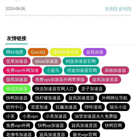
2024-08-06
支持
[0]
反对
[0]
友情链接
网站地图
QuickQ
旋风加速度器
旋风加速
坚果加速器
tiktok加速器
狗急加速器官网
免费vqn外网加速
小蓝鸟
优途加速器官网
风驰加速器
旋风加速器
免费vps加速器外网苹果版
旋风加速度器
快连加速器
快连加速器官网入口
原子加速器
快鸭加速器
快柠檬加速器
旋风加速度器
外网网址导航
软件中心
雷霆加速
狂飙加速器
哔咔漫画
瑞乐小说
小美
小美vpn
小美加速器
油管加速器永久免费版
免费vqn外网
快鸭vp加速器
旋风加速度器
快鸭官网
老佛爷加速器
旋风加速度器
极光vqn官网