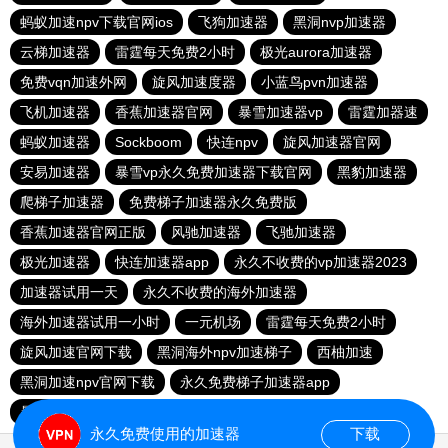
蚂蚁加速npv下载官网ios
飞狗加速器
黑洞nvp加速器
云梯加速器
雷霆每天免费2小时
极光aurora加速器
免费vqn加速外网
旋风加速度器
小蓝鸟pvn加速器
飞机加速器
香蕉加速器官网
暴雪加速器vp
雷霆加器速
蚂蚁加速器
Sockboom
快连npv
旋风加速器官网
安易加速器
暴雪vp永久免费加速器下载官网
黑豹加速器
爬梯子加速器
免费梯子加速器永久免费版
香蕉加速器官网正版
风驰加速器
飞驰加速器
极光加速器
快连加速器app
永久不收费的vp加速器2023
加速器试用一天
永久不收费的海外加速器
海外加速器试用一小时
一元机场
雷霆每天免费2小时
旋风加速官网下载
黑洞海外npv加速梯子
西柚加速
黑洞加速npv官网下载
永久免费梯子加速器app
暴雪加速器
快联加速器
永久免费使用的加速器
下载