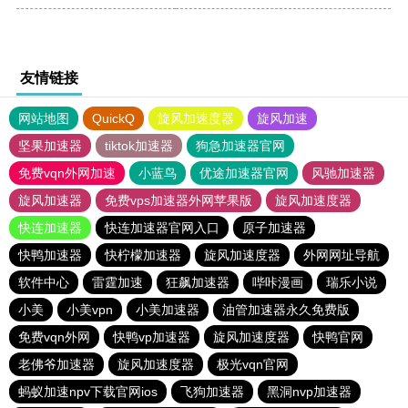
友情链接
网站地图
QuickQ
旋风加速度器
旋风加速
坚果加速器
tiktok加速器
狗急加速器官网
免费vqn外网加速
小蓝鸟
优途加速器官网
风驰加速器
旋风加速器
免费vps加速器外网苹果版
旋风加速度器
快连加速器
快连加速器官网入口
原子加速器
快鸭加速器
快柠檬加速器
旋风加速度器
外网网址导航
软件中心
雷霆加速
狂飙加速器
哔咔漫画
瑞乐小说
小美
小美vpn
小美加速器
油管加速器永久免费版
免费vqn外网
快鸭vp加速器
旋风加速度器
快鸭官网
老佛爷加速器
旋风加速度器
极光vqn官网
蚂蚁加速npv下载官网ios
飞狗加速器
黑洞nvp加速器