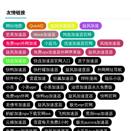
友情链接
网站地图
QuickQ
旋风加速度器
旋风加速
坚果加速器
tiktok加速器
狗急加速器官网
免费vqn外网加速
小蓝鸟
优途加速器官网
风驰加速器
旋风加速器
免费vps加速器外网苹果版
旋风加速度器
快连加速器
快连加速器官网入口
原子加速器
快鸭加速器
快柠檬加速器
旋风加速度器
外网网址导航
软件中心
雷霆加速
狂飙加速器
哔咔漫画
瑞乐小说
小美
小美vpn
小美加速器
油管加速器永久免费版
免费vqn外网
快鸭vp加速器
旋风加速度器
快鸭官网
老佛爷加速器
旋风加速度器
极光vqn官网
蚂蚁加速npv下载官网ios
飞狗加速器
黑洞nvp加速器
云梯加速器
雷霆每天免费2小时
极光aurora加速器