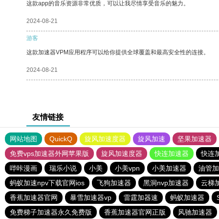
这款app的音乐资源非常优质，可以让我尽情享受音乐的魅力。
2024-08-21
游客
这款加速器VPM应用程序可以给你提供全球覆盖和最高安全性的连接。
2024-08-21
友情链接
网站地图
QuickQ
旋风加速度器
旋风加速
坚果加速器
免费vps加速器外网苹果版
旋风加速度器
快连加速器
快连
哔咔漫画
瑞乐小说
小美
小美vpn
小美加速器
油管加
蚂蚁加速npv下载官网ios
飞狗加速器
黑洞nvp加速器
云梯
香蕉加速器官网
暴雪加速器vp
雷霆加器速
蚂蚁加速器
免费梯子加速器永久免费版
香蕉加速器官网正版
风驰加速器