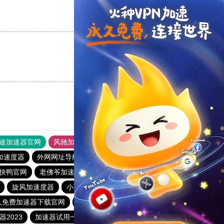
支持
[0]
反对
[0]
支持
[0]
反对
[0]
途加速器官网
风驰加速器
旋风加速器
加速度器
外网网址导航
软件中心
雷霆加速
狂飙加速器
快鸭官网
老佛爷加速器
旋风加速度器
极光vqn官网
旋风加速度器
小蓝鸟pvn加速器
飞机加速器
久免费加速器下载官网
黑豹加速器
爬梯子加速器
2023
加速器试用一天
永久不收费的海外加速器