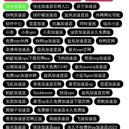
快连加速器
快连加速器官网入口
原子加速器
快鸭加速器
快柠檬加速器
旋风加速度器
外网网址导航
软件中心
雷霆加速
狂飙加速器
哔咔漫画
瑞乐小说
小美
小美vpn
小美加速器
油管加速器永久免费版
免费vqn外网
快鸭vp加速器
旋风加速度器
快鸭官网
老佛爷加速器
旋风加速度器
极光vqn官网
蚂蚁加速npv下载官网ios
飞狗加速器
黑洞nvp加速器
云梯加速器
雷霆每天免费2小时
极光aurora加速器
免费vqn加速外网
旋风加速度器
小蓝鸟pvn加速器
飞机加速器
香蕉加速器官网
暴雪加速器vp
雷霆加器速
蚂蚁加速器
Sockboom
快连npv
旋风加速器官网
安易加速器
暴雪vp永久免费加速器下载官网
黑豹加速器
爬梯子加速器
免费梯子加速器永久免费版
香蕉加速器官网正版
风驰加速器
飞驰加速器
极光加速器
快连加速器app
永久不收费的vp加速器2023