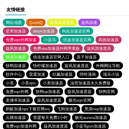
友情链接
网站地图
QuickQ
旋风加速度器
旋风加速
坚果加速器
tiktok加速器
狗急加速器官网
免费vqn外网加速
小蓝鸟
优途加速器官网
风驰加速器
旋风加速器
免费vps加速器外网苹果版
旋风加速度器
快连加速器
快连加速器官网入口
原子加速器
快鸭加速器
快柠檬加速器
旋风加速度器
外网网址导航
软件中心
雷霆加速
狂飙加速器
哔咔漫画
瑞乐小说
小美
小美vpn
小美加速器
油管加速器永久免费版
免费vqn外网
快鸭vp加速器
旋风加速度器
快鸭官网
老佛爷加速器
旋风加速度器
极光vqn官网
蚂蚁加速npv下载官网ios
飞狗加速器
黑洞nvp加速器
云梯加速器
雷霆每天免费2小时
极光aurora加速器
免费vqn加速外网
旋风加速度器
小蓝鸟pvn加速器