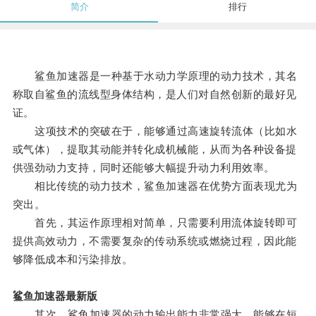
简介
排行
鲨鱼加速器是一种基于水动力学原理的动力技术，其名
称取自鲨鱼的流线型身体结构，是人们对自然创新的最好见
证。
这项技术的突破在于，能够通过高速旋转流体（比如水
或气体），提取其动能并转化成机械能，从而为各种设备提
供强劲动力支持，同时还能够大幅提升动力利用效率。
相比传统的动力技术，鲨鱼加速器在优势方面表现尤为
突出。
首先，其运作原理相对简单，只需要利用流体旋转即可
提供高效动力，不需要复杂的传动系统或燃烧过程，因此能
够降低成本和污染排放。
鲨鱼加速器最新版
其次，鲨鱼加速器的动力输出能力非常强大，能够在短