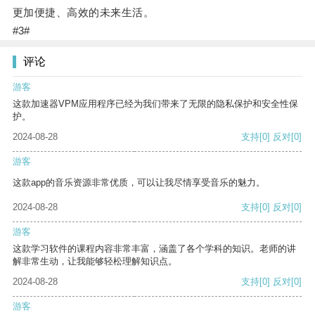
更加便捷、高效的未来生活。
#3#
评论
游客
这款加速器VPM应用程序已经为我们带来了无限的隐私保护和安全性保
护。
2024-08-28
支持
[0]
反对
[0]
游客
这款app的音乐资源非常优质，可以让我尽情享受音乐的魅力。
2024-08-28
支持
[0]
反对
[0]
游客
这款学习软件的课程内容非常丰富，涵盖了各个学科的知识。老师的讲
解非常生动，让我能够轻松理解知识点。
2024-08-28
支持
[0]
反对
[0]
游客