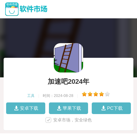
加速吧2024年
工具
|
时间：2024-08-28
|
安卓下载
苹果下载
PC下载
安卓市场，安全绿色