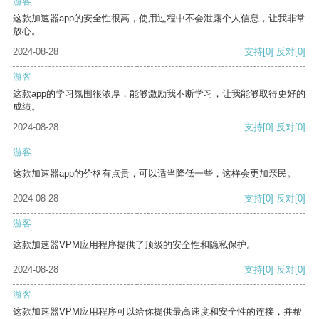
游客
这款加速器app的安全性很高，使用过程中不会泄露个人信息，让我非常
放心。
2024-08-28
支持
[0]
反对
[0]
游客
这款app的学习氛围很浓厚，能够激励我不断学习，让我能够取得更好的
成绩。
2024-08-28
支持
[0]
反对
[0]
游客
这款加速器app的价格有点贵，可以适当降低一些，这样会更加亲民。
2024-08-28
支持
[0]
反对
[0]
游客
这款加速器VPM应用程序提供了顶级的安全性和隐私保护。
2024-08-28
支持
[0]
反对
[0]
游客
这款加速器VPM应用程序可以给你提供最高速度和安全性的连接，并帮