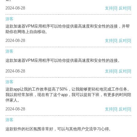
2024-08-28
支持
[0]
反对
[0]
游客
这款加速器VPM应用程序可以给你提供最高速度和安全性的连接，并帮
助你在网络上自由移动。
2024-08-28
支持
[0]
反对
[0]
游客
这款加速器VPM应用程序可以给你提供最高速度和安全性的连接。
2024-08-28
支持
[0]
反对
[0]
游客
这款app让我的工作效率提高了50%，让我能够更轻松地完成工作任务。
我以前经常加班，现在有了这个app，我可以提前下班，有更多的时间陪
伴家人。
2024-08-28
支持
[0]
反对
[0]
游客
这款软件的社区氛围非常好，可以与其他用户交流学习心得。