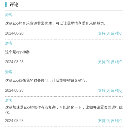
评论
游客
这款app的音乐资源非常优质，可以让我尽情享受音乐的魅力。
2024-08-28
支持
[0]
反对
[0]
游客
这个是app神器
2024-08-28
支持
[0]
反对
[0]
游客
这款app就像我的财务顾问，让我能够省钱又省心。
2024-08-28
支持
[0]
反对
[0]
游客
这款加速器app的操作有点复杂，可以简化一下，比如将设置页面进行优
化。
2024-08-28
支持
[0]
反对
[0]