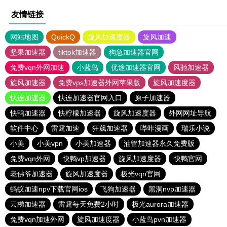
友情链接
网站地图
QuickQ
旋风加速度器
旋风加速
坚果加速器
tiktok加速器
狗急加速器官网
免费vqn外网加速
小蓝鸟
优途加速器官网
风驰加速器
旋风加速器
免费vps加速器外网苹果版
旋风加速度器
快连加速器
快连加速器官网入口
原子加速器
快鸭加速器
快柠檬加速器
旋风加速度器
外网网址导航
软件中心
雷霆加速
狂飙加速器
哔咔漫画
瑞乐小说
小美
小美vpn
小美加速器
油管加速器永久免费版
免费vqn外网
快鸭vp加速器
旋风加速度器
快鸭官网
老佛爷加速器
旋风加速度器
极光vqn官网
蚂蚁加速npv下载官网ios
飞狗加速器
黑洞nvp加速器
云梯加速器
雷霆每天免费2小时
极光aurora加速器
免费vqn加速外网
旋风加速度器
小蓝鸟pvn加速器