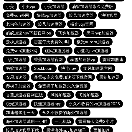
小美
小美vpn
小美加速器
油管加速器永久免费版
免费vqn外网
快鸭vp加速器
旋风加速度器
快鸭官网
老佛爷加速器
旋风加速度器
极光vqn官网
蚂蚁加速npv下载官网ios
飞狗加速器
黑洞nvp加速器
云梯加速器
雷霆每天免费2小时
极光aurora加速器
免费vqn加速外网
旋风加速度器
小蓝鸟pvn加速器
飞机加速器
香蕉加速器官网
暴雪加速器vp
雷霆加器速
蚂蚁加速器
Sockboom
快连npv
旋风加速器官网
安易加速器
暴雪vp永久免费加速器下载官网
黑豹加速器
爬梯子加速器
免费梯子加速器永久免费版
香蕉加速器官网正版
风驰加速器
飞驰加速器
极光加速器
快连加速器app
永久不收费的vp加速器2023
加速器试用一天
永久不收费的海外加速器
海外加速器试用一小时
一元机场
雷霆每天免费2小时
旋风加速官网下载
黑洞海外npv加速梯子
西柚加速