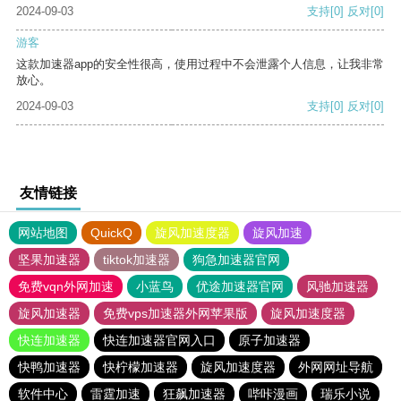
2024-09-03
支持
[0]
反对
[0]
游客
这款加速器app的安全性很高，使用过程中不会泄露个人信息，让我非常
放心。
2024-09-03
支持
[0]
反对
[0]
友情链接
网站地图
QuickQ
旋风加速度器
旋风加速
坚果加速器
tiktok加速器
狗急加速器官网
免费vqn外网加速
小蓝鸟
优途加速器官网
风驰加速器
旋风加速器
免费vps加速器外网苹果版
旋风加速度器
快连加速器
快连加速器官网入口
原子加速器
快鸭加速器
快柠檬加速器
旋风加速度器
外网网址导航
软件中心
雷霆加速
狂飙加速器
哔咔漫画
瑞乐小说