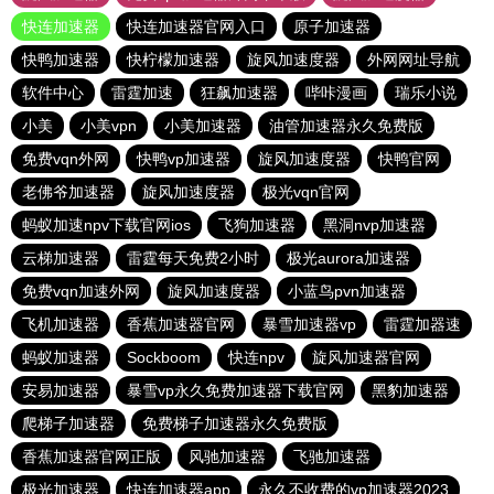
快连加速器
快连加速器官网入口
原子加速器
快鸭加速器
快柠檬加速器
旋风加速度器
外网网址导航
软件中心
雷霆加速
狂飙加速器
哔咔漫画
瑞乐小说
小美
小美vpn
小美加速器
油管加速器永久免费版
免费vqn外网
快鸭vp加速器
旋风加速度器
快鸭官网
老佛爷加速器
旋风加速度器
极光vqn官网
蚂蚁加速npv下载官网ios
飞狗加速器
黑洞nvp加速器
云梯加速器
雷霆每天免费2小时
极光aurora加速器
免费vqn加速外网
旋风加速度器
小蓝鸟pvn加速器
飞机加速器
香蕉加速器官网
暴雪加速器vp
雷霆加器速
蚂蚁加速器
Sockboom
快连npv
旋风加速器官网
安易加速器
暴雪vp永久免费加速器下载官网
黑豹加速器
爬梯子加速器
免费梯子加速器永久免费版
香蕉加速器官网正版
风驰加速器
飞驰加速器
极光加速器
快连加速器app
永久不收费的vp加速器2023