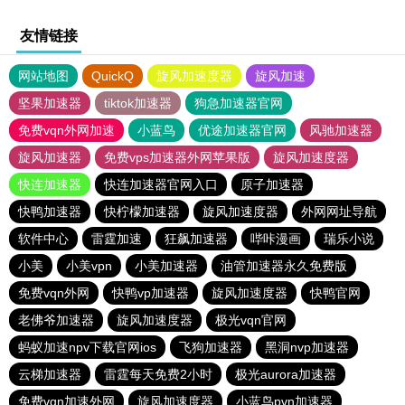
友情链接
网站地图
QuickQ
旋风加速度器
旋风加速
坚果加速器
tiktok加速器
狗急加速器官网
免费vqn外网加速
小蓝鸟
优途加速器官网
风驰加速器
旋风加速器
免费vps加速器外网苹果版
旋风加速度器
快连加速器
快连加速器官网入口
原子加速器
快鸭加速器
快柠檬加速器
旋风加速度器
外网网址导航
软件中心
雷霆加速
狂飙加速器
哔咔漫画
瑞乐小说
小美
小美vpn
小美加速器
油管加速器永久免费版
免费vqn外网
快鸭vp加速器
旋风加速度器
快鸭官网
老佛爷加速器
旋风加速度器
极光vqn官网
蚂蚁加速npv下载官网ios
飞狗加速器
黑洞nvp加速器
云梯加速器
雷霆每天免费2小时
极光aurora加速器
免费vqn加速外网
旋风加速度器
小蓝鸟pvn加速器