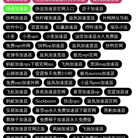
快连加速器
快连加速器官网入口
原子加速器
快鸭加速器
快柠檬加速器
旋风加速度器
外网网址导航
软件中心
雷霆加速
狂飙加速器
哔咔漫画
瑞乐小说
小美
小美vpn
小美加速器
油管加速器永久免费版
免费vqn外网
快鸭vp加速器
旋风加速度器
快鸭官网
老佛爷加速器
旋风加速度器
极光vqn官网
蚂蚁加速npv下载官网ios
飞狗加速器
黑洞nvp加速器
云梯加速器
雷霆每天免费2小时
极光aurora加速器
免费vqn加速外网
旋风加速度器
小蓝鸟pvn加速器
飞机加速器
香蕉加速器官网
暴雪加速器vp
雷霆加器速
蚂蚁加速器
Sockboom
快连npv
旋风加速器官网
安易加速器
暴雪vp永久免费加速器下载官网
黑豹加速器
爬梯子加速器
免费梯子加速器永久免费版
香蕉加速器官网正版
风驰加速器
飞驰加速器