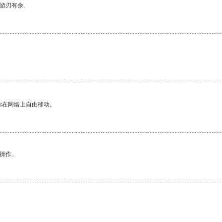
中游刃有余。
你在网络上自由移动。
悉操作。
。