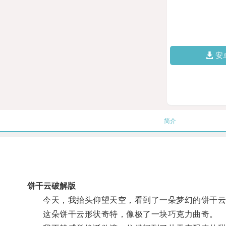
安
简介
饼干云破解版
今天，我抬头仰望天空，看到了一朵梦幻的饼干云
这朵饼干云形状奇特，像极了一块巧克力曲奇。