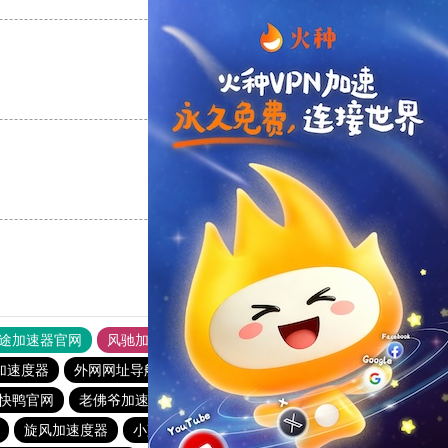
支持
[0]
反对
[0]
支持
[0]
反对
[0]
途加速器官网
风驰加速器
旋风加速器
加速度器
外网网址导航
软件中心
雷霆加速
狂飙加速器
快鸭官网
老佛爷加速器
旋风加速度器
极光vqn官网
旋风加速度器
小蓝鸟pvn加速器
飞机加速器