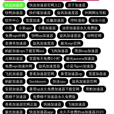
快连加速器
快连加速器官网入口
原子加速器
快鸭加速器
快柠檬加速器
旋风加速度器
外网网址导航
软件中心
雷霆加速
狂飙加速器
哔咔漫画
瑞乐小说
小美
小美vpn
小美加速器
油管加速器永久免费版
免费vqn外网
快鸭vp加速器
旋风加速度器
快鸭官网
老佛爷加速器
旋风加速度器
极光vqn官网
蚂蚁加速npv下载官网ios
飞狗加速器
黑洞nvp加速器
云梯加速器
雷霆每天免费2小时
极光aurora加速器
免费vqn加速外网
旋风加速度器
小蓝鸟pvn加速器
飞机加速器
香蕉加速器官网
暴雪加速器vp
雷霆加器速
蚂蚁加速器
Sockboom
快连npv
旋风加速器官网
安易加速器
暴雪vp永久免费加速器下载官网
黑豹加速器
爬梯子加速器
免费梯子加速器永久免费版
香蕉加速器官网正版
风驰加速器
飞驰加速器
极光加速器
快连加速器app
永久不收费的vp加速器2023