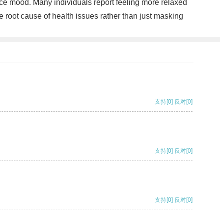
nce mood. Many individuals report feeling more relaxed
e root cause of health issues rather than just masking
支持
[0]
反对
[0]
支持
[0]
反对
[0]
支持
[0]
反对
[0]