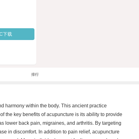
PC下载
排行
nd harmony within the body. This ancient practice
 the key benefits of acupuncture is its ability to provide
as lower back pain, migraines, and arthritis. By targeting
e in discomfort. In addition to pain relief, acupuncture