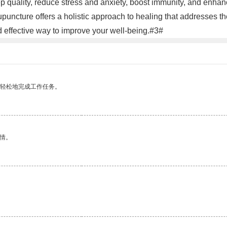
ep quality, reduce stress and anxiety, boost immunity, and enha
uncture offers a holistic approach to healing that addresses th
 effective way to improve your well-being.#3#
更轻松地完成工作任务。
情。