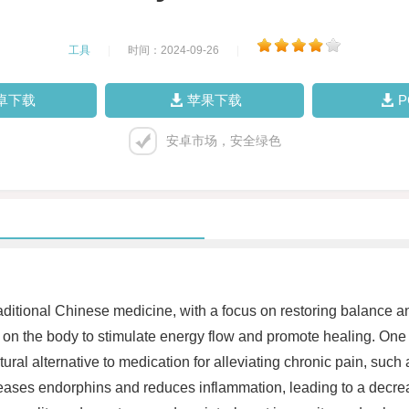
工具
|
时间：2024-09-26
|
卓下载
苹果下载
安卓市场，安全绿色
aditional Chinese medicine, with a focus on restoring balance a
s on the body to stimulate energy flow and promote healing. One of
ural alternative to medication for alleviating chronic pain, such 
leases endorphins and reduces inflammation, leading to a decreas