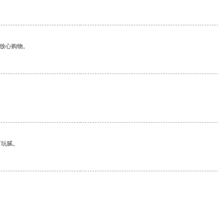
够放心购物。
有玩腻。