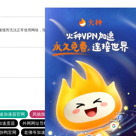
支持
[0]
反对
[0]
速慢而无法正常使用网络，现在有了这个app，我再也不用担心了。
支持
[0]
反对
[0]
支持
[0]
反对
[0]
途加速器官网
风驰加速器
旋风加速器
加速度器
外网网址导航
软件中心
雷霆加速
狂飙加速器
快鸭官网
老佛爷加速器
旋风加速度器
极光vqn官网