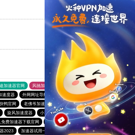
支持
[0]
反对
[0]
支持
[0]
反对
[0]
途加速器官网
风驰加速器
旋风加速器
加速度器
外网网址导航
软件中心
雷霆加速
狂飙加速器
快鸭官网
老佛爷加速器
旋风加速度器
极光vqn官网
旋风加速度器
小蓝鸟pvn加速器
飞机加速器
久免费加速器下载官网
黑豹加速器
爬梯子加速器
2023
加速器试用一天
永久不收费的海外加速器