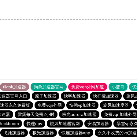
tiktok加速器
狗急加速器官网
免费vqn外网加速
小蓝鸟
优
加速器官网入口
原子加速器
快鸭加速器
快柠檬加速器
旋风
速器永久免费版
免费vqn外网
快鸭vp加速器
旋风加速度器
加速器
雷霆每天免费2小时
极光aurora加速器
免费vqn加速外网
Sockboom
快连npv
旋风加速器官网
安易加速器
暴雪vp永
飞驰加速器
极光加速器
快连加速器app
永久不收费的vp加速器