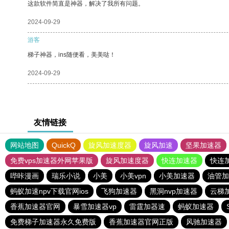
这款软件简直是神器，解决了我所有问题。
2024-09-29
游客
梯子神器，ins随便看，美美哒！
2024-09-29
友情链接
网站地图
QuickQ
旋风加速度器
旋风加速
坚果加速器
免费vps加速器外网苹果版
旋风加速度器
快连加速器
快连
哔咔漫画
瑞乐小说
小美
小美vpn
小美加速器
油管加
蚂蚁加速npv下载官网ios
飞狗加速器
黑洞nvp加速器
云梯
香蕉加速器官网
暴雪加速器vp
雷霆加器速
蚂蚁加速器
免费梯子加速器永久免费版
香蕉加速器官网正版
风驰加速器