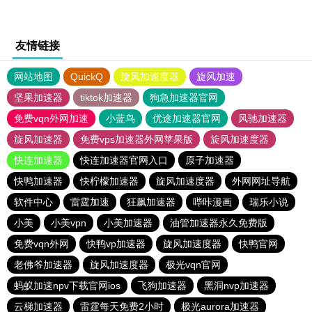
友情链接
网站地图
QuickQ
旋风加速度器
旋风加速
坚果加速器
tiktok加速器
狗急加速器官网
免费vqn外网加速
小蓝鸟
优途加速器官网
风驰加速器
旋风加速器
免费vps加速器外网苹果版
旋风加速度器
快连加速器
快连加速器官网入口
原子加速器
快鸭加速器
快柠檬加速器
旋风加速度器
外网网址导航
软件中心
雷霆加速
狂飙加速器
哔咔漫画
瑞乐小说
小美
小美vpn
小美加速器
油管加速器永久免费版
免费vqn外网
快鸭vp加速器
旋风加速度器
快鸭官网
老佛爷加速器
旋风加速度器
极光vqn官网
蚂蚁加速npv下载官网ios
飞狗加速器
黑洞nvp加速器
云梯加速器
雷霆每天免费2小时
极光aurora加速器