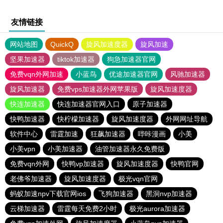
友情链接
网站地图
QuickQ
旋风加速度器
旋风加速
坚果加速器
tiktok加速器
狗急加速器官网
免费vqn外网加速
小蓝鸟
优途加速器官网
风驰加速器
旋风加速器
免费vps加速器外网苹果版
旋风加速度器
快连加速器
快连加速器官网入口
原子加速器
快鸭加速器
快柠檬加速器
旋风加速度器
外网网址导航
软件中心
雷霆加速
狂飙加速器
哔咔漫画
小美
小美vpn
小美加速器
油管加速器永久免费版
免费vqn外网
快鸭vp加速器
旋风加速度器
快鸭官网
老佛爷加速器
旋风加速度器
极光vqn官网
蚂蚁加速npv下载官网ios
飞狗加速器
黑洞nvp加速器
云梯加速器
雷霆每天免费2小时
极光aurora加速器